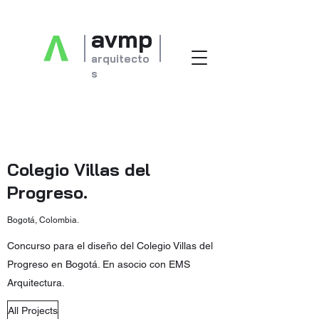
avmp
v
arquitecto
s
Estudio integral de arquitectura e
ingeniería
hospitalaria
e institucional
Colegio Villas del
Progreso.
Bogotá, Colombia.
Concurso para el diseño del Colegio Villas del
Progreso en Bogotá. En asocio con EMS
Arquitectura.
All Projects