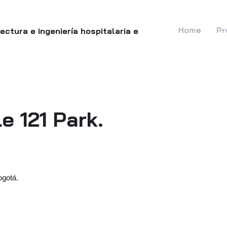
Home
Pr
tectura e
ingeniería
hospitalaria
e
le 121 Park.
Bogotá.