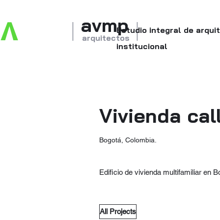
avmp
I
I
v
Estudio integral de arqui
arquitectos
institucional
Vivienda cal
Bogotá, Colombia.
Edificio de vivienda multifamiliar en 
All Projects